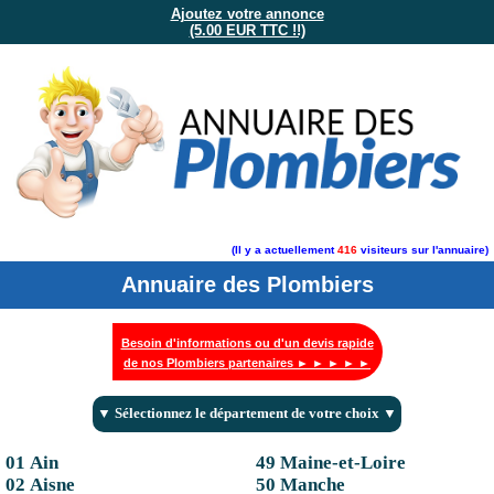
Ajoutez votre annonce
(5.00 EUR TTC !!)
(Il y a actuellement
416
visiteurs sur l'annuaire)
Annuaire des Plombiers
Besoin d'informations ou d'un devis rapide
de nos Plombiers partenaires ► ► ► ► ►
▼ Sélectionnez le département de votre choix ▼
01 Ain
49 Maine-et-Loire
02 Aisne
50 Manche