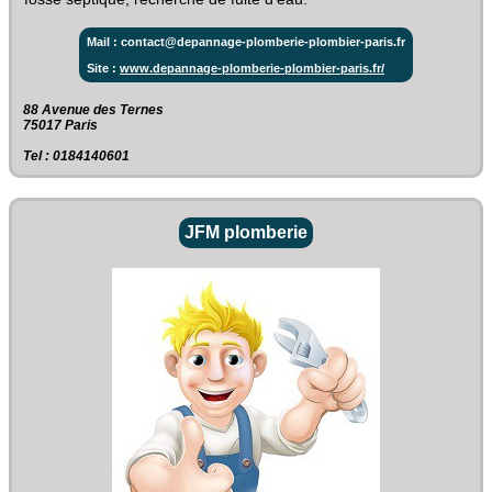
Mail : contact@depannage-plomberie-plombier-paris.fr
Site :
www.depannage-plomberie-plombier-paris.fr/
88 Avenue des Ternes‎
75017 Paris
Tel : 0184140601
JFM plomberie