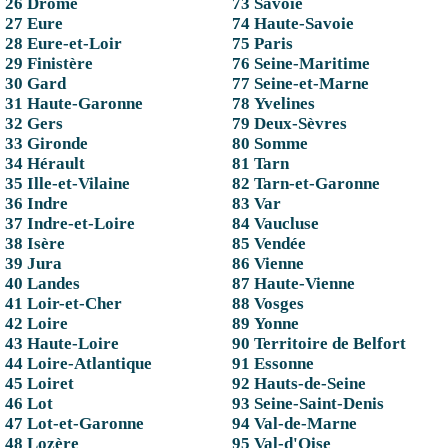
26 Drôme
73 Savoie
27 Eure
74 Haute-Savoie
28 Eure-et-Loir
75 Paris
29 Finistère
76 Seine-Maritime
30 Gard
77 Seine-et-Marne
31 Haute-Garonne
78 Yvelines
32 Gers
79 Deux-Sèvres
33 Gironde
80 Somme
34 Hérault
81 Tarn
35 Ille-et-Vilaine
82 Tarn-et-Garonne
36 Indre
83 Var
37 Indre-et-Loire
84 Vaucluse
38 Isère
85 Vendée
39 Jura
86 Vienne
40 Landes
87 Haute-Vienne
41 Loir-et-Cher
88 Vosges
42 Loire
89 Yonne
43 Haute-Loire
90 Territoire de Belfort
44 Loire-Atlantique
91 Essonne
45 Loiret
92 Hauts-de-Seine
46 Lot
93 Seine-Saint-Denis
47 Lot-et-Garonne
94 Val-de-Marne
48 Lozère
95 Val-d'Oise