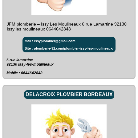
JFM plomberie – Issy Les Moulineaux 6 rue Lamartine 92130
Issy les moulineaux 0644642848
Mail : issyplombier@gmail.com
Site :
plomberie-92.com/plombier-issy-les-moulineaux/
6 rue lamartine‎
92130 issy-les-moulineaux
Mobile : 0644642848
DELACROIX PLOMBIER BORDEAUX