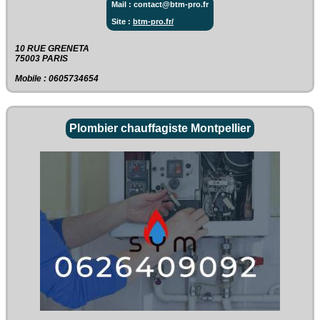
Mail : contact@btm-pro.fr
Site :
btm-pro.fr/
10 RUE GRENETA‎
75003 PARIS
Mobile : 0605734654
Plombier chauffagiste Montpellier