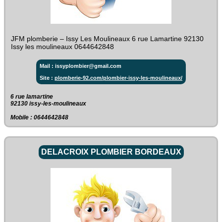
JFM plomberie – Issy Les Moulineaux 6 rue Lamartine 92130
Issy les moulineaux 0644642848
Mail : issyplombier@gmail.com
Site :
plomberie-92.com/plombier-issy-les-moulineaux/
6 rue lamartine‎
92130 issy-les-moulineaux
Mobile : 0644642848
DELACROIX PLOMBIER BORDEAUX