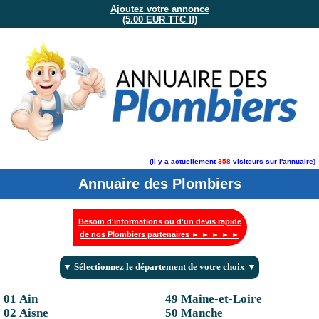
Ajoutez votre annonce
(5.00 EUR TTC !!)
(Il y a actuellement
358
visiteurs sur l'annuaire)
Annuaire des Plombiers
Besoin d'informations ou d'un devis rapide
de nos Plombiers partenaires ► ► ► ► ►
▼ Sélectionnez le département de votre choix ▼
01 Ain
49 Maine-et-Loire
02 Aisne
50 Manche