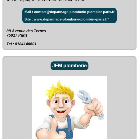
Mail : contact@depannage-plomberie-plombier-paris.fr
Site :
www.depannage-plomberie-plombier-paris.fr/
88 Avenue des Ternes‎
75017 Paris
Tel : 0184140601
JFM plomberie