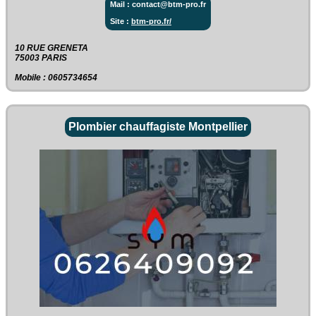
Mail : contact@btm-pro.fr
Site :
btm-pro.fr/
10 RUE GRENETA‎
75003 PARIS
Mobile : 0605734654
Plombier chauffagiste Montpellier