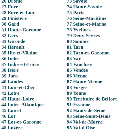
26 Drôme
73 Savoie
27 Eure
74 Haute-Savoie
28 Eure-et-Loir
75 Paris
29 Finistère
76 Seine-Maritime
30 Gard
77 Seine-et-Marne
31 Haute-Garonne
78 Yvelines
32 Gers
79 Deux-Sèvres
33 Gironde
80 Somme
34 Hérault
81 Tarn
35 Ille-et-Vilaine
82 Tarn-et-Garonne
36 Indre
83 Var
37 Indre-et-Loire
84 Vaucluse
38 Isère
85 Vendée
39 Jura
86 Vienne
40 Landes
87 Haute-Vienne
41 Loir-et-Cher
88 Vosges
42 Loire
89 Yonne
43 Haute-Loire
90 Territoire de Belfort
44 Loire-Atlantique
91 Essonne
45 Loiret
92 Hauts-de-Seine
46 Lot
93 Seine-Saint-Denis
47 Lot-et-Garonne
94 Val-de-Marne
48 Lozère
95 Val-d'Oise