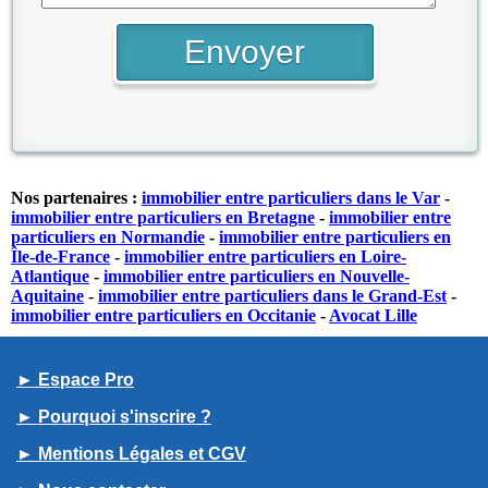
Nos partenaires :
immobilier entre particuliers dans le Var
-
immobilier entre particuliers en Bretagne
-
immobilier entre
particuliers en Normandie
-
immobilier entre particuliers en
Île-de-France
-
immobilier entre particuliers en Loire-
Atlantique
-
immobilier entre particuliers en Nouvelle-
Aquitaine
-
immobilier entre particuliers dans le Grand-Est
-
immobilier entre particuliers en Occitanie
-
Avocat Lille
► Espace Pro
► Pourquoi s'inscrire ?
► Mentions Légales et CGV