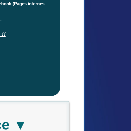
cebook (Pages internes
.
!!
ce ▼